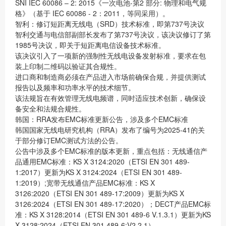
SNI IEC 60086 – 2: 2015《一次电池-第2 部分: 物理和电气规
格》（基于 IEC 60086 - 2：2011，等同采用）。
智利：修订短距离无线电（SRD）技术标准，即第737号决议
智利交通与电信部副部长发布了第737号决议，该决议修订了第
1985号决议，即关于短距离电信设备技术标准。
该决议引入了一项新的强制性无线电设备发射标准，要求在包
装上印制二维码以验证其合规性。
进口商和制造商必须在产品进入市场前确保合规，并提供测试
报告以及频率和功率水平的技术细节。
该法规旨在有效管理无线电频谱，同时适应技术创新，确保设
备安全和法规合规性。
韩国：RRA发布EMC标准更新公告，涉及多个EMC标准
韩国国家无线电研究机构（RRA）发布了编号为2025-41的关
于部分修订EMC测试方法的公告。
公告中涉及多个EMC标准的版本更新，重点包括：无线通信产
品通用EMC标准：KS X 3124:2020（ETSI EN 301 489-
1:2017）更新为KS X 3124:2024（ETSI EN 301 489-
1:2019）;宽带无线通信产品EMC标准：KS X
3126:2020（ETSI EN 301 489-17:2009）更新为KS X
3126:2024（ETSI EN 301 489-17:2020）；DECT产品EMC标
准：KS X 3128:2014（ETSI EN 301 489-6 V.1.3.1）更新为KS
X 3128:2024（ETSI EN 301 489-6:V2.2.1）。