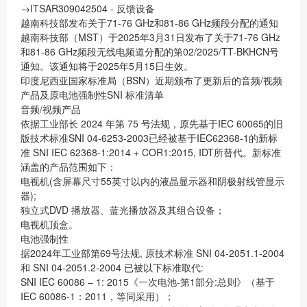
→ITSAR309042504 - 反馈设备
越南科技部发布关于71-76 GHz和81-86 GHz频段分配的通知
越南科技部（MST）于2025年3月31日发布了关于71-76 GHz
和81-86 GHz频段无线电频道分配的第02/2025/TT-BKHCN号
通知。该通知将于2025年5月15日生效。
印度尼西亚国家标准局（BSN）近期颁布了更新后的音频/视频
产品及原电池强制性SNI 标准清单
音频/视频产品
依据工业部长 2024 年第 75 号法规，原先基于IEC 60065的旧
版技术标准SNI 04-6253-2003已经被基于IEC62368-1的新标
准 SNI IEC 62368-1:2014 + COR1:2015, IDT所替代。新标准
涵盖的产品范围如下：
电视机(含屏幕尺寸55英寸以内的液晶显示器和阴极射线管显示
器);
独立式DVD 播放器、蓝光播放器及其组合设备；
电视机顶盒。
电池强制性
据2024年工业部第69号法规, 原技术标准 SNI 04-2051.1-2004
和 SNI 04-2051.2-2004 已被以下标准取代:
SNI IEC 60086 – 1: 2015《一次电池-第1部分:总则》（基于
IEC 60086-1：2011，等同采用）；