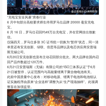
“充电宝安全风暴”席卷行业
6 月中旬部分高校要求师生停用罗马仕品牌 20000 毫安充电
宝。
6 月 16 日，罗马仕召回约49万台充电宝，并在官网挂出致歉
信。
仅隔四天，罗马仕多张 3C 证书统一切换为“暂停”状态，同一清
单里还有安克创新、绿联、倍思等品牌以及电芯供应商安普瑞
斯无锡公司。
6月20日安克创新也宣布主动召回部分批次。两大品牌在国内召
回产品件数超过120万件。
6月21日安普瑞斯（无锡）有限公司的“ISO三体系认证”于6月
21日被暂停，认证范围均与高能量锂离子聚合物电池有关。
此前中国质量中心发布：对移动电源、锂离子电池和电池组认
证实施程序由原来“企业送样”调整为从“生产现场抽样”。此项调
整旨在加强监管。