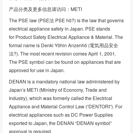
产品分类及更多信息请访问：METI
The PSE law (PSE法 PSE hō?) is the law that governs
electrical appliance safety in Japan. PSE stands
for Product Safety Electrical Appliance & Material. The
formal name is Denki Yōhin Anzenhō (電気用品安全
法?). The most recent revision comes April 1, 2001.
The PSE symbol can be found on appliances that are
approved for use in Japan.
DENAN is a mandatory national law administered by
Japan’s METI (Ministry of Economy, Trade and
Industry), which was formerly called the Electrical
Appliance and Material Control Law (“DENTORI”). For
electrical appliances such as DC Power Supplies
exported to Japan, the DENAN “DENAN symbol”
approval is required.