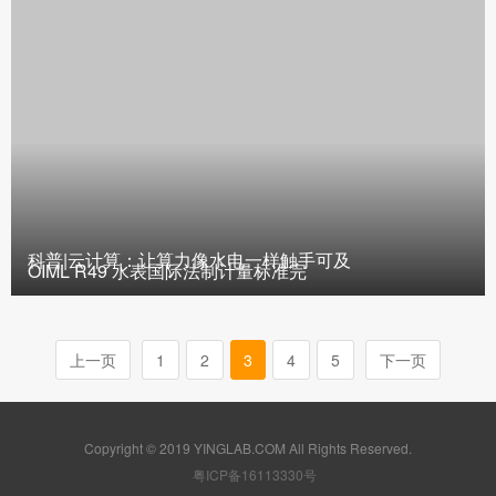
科普|云计算：让算力像水电一样触手可及
OIML R49 水表国际法制计量标准完
上一页
1
2
3
4
5
下一页
Copyright © 2019 YINGLAB.COM All Rights Reserved.
粤ICP备16113330号