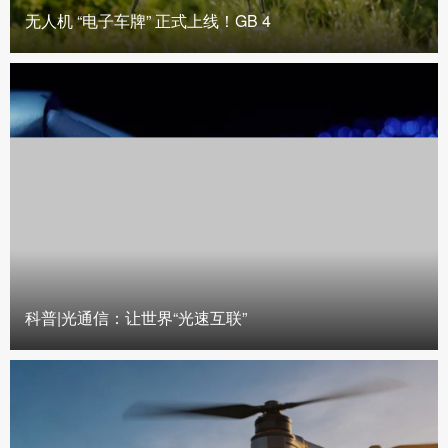
无人机 “电子车牌” 正式上线！GB 4
科普|光通信：让世界“光速互联”